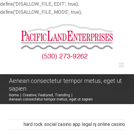
define('DISALLOW_FILE_EDIT', true);
Skip
define('DISALLOW_FILE_MODS', true);
to
content
Aenean consectetur tempor metus, eget ut
sapien
Home
|
Creative
,
Featured
,
Trending
|
Aenean consectetur tempor metus, eget ut sapien
hard rock social casino app
legal nj online casino